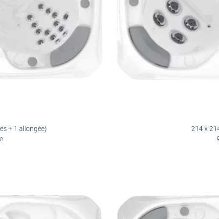
es + 1 allongée)
214 x 214
e