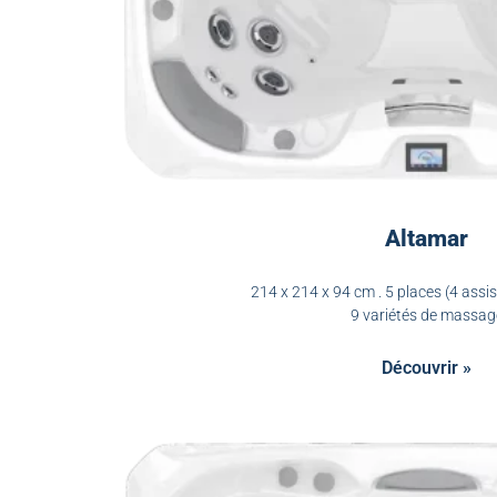
Altamar
214 x 214 x 94 cm . 5 places (4 assis
9 variétés de massag
Découvrir »