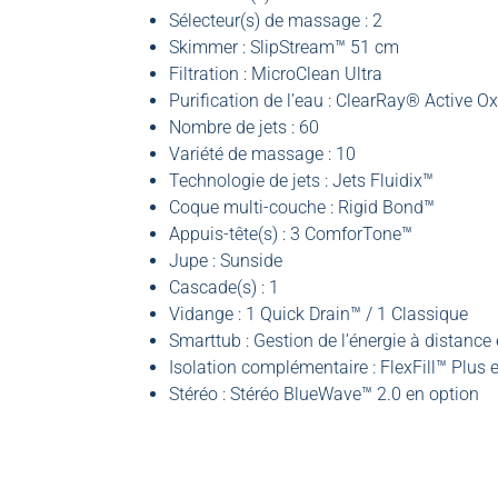
Sélecteur(s) de massage : 2
Skimmer : SlipStream™ 51 cm
Filtration : MicroClean Ultra
Purification de l’eau : ClearRay® Active O
Nombre de jets : 60
Variété de massage : 10
Technologie de jets : Jets Fluidix™
Coque multi-couche : Rigid Bond™
Appuis-tête(s) : 3 ComforTone™
Jupe : Sunside
Cascade(s) : 1
Vidange : 1 Quick Drain™ / 1 Classique
Smarttub : Gestion de l’énergie à distance
Isolation complémentaire : FlexFill™ Plus 
Stéréo : Stéréo BlueWave™ 2.0 en option