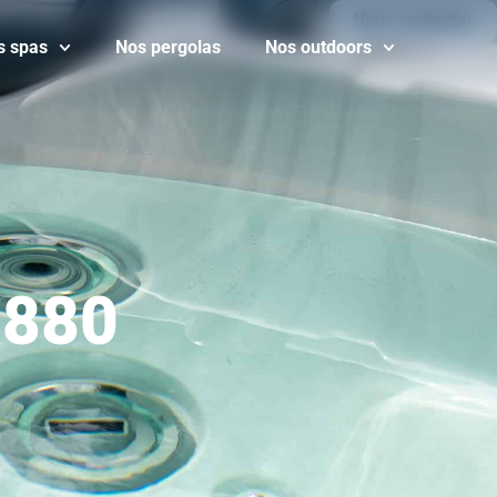
Nous contacter
s spas
Nos pergolas
Nos outdoors
 880