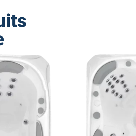
uits
e