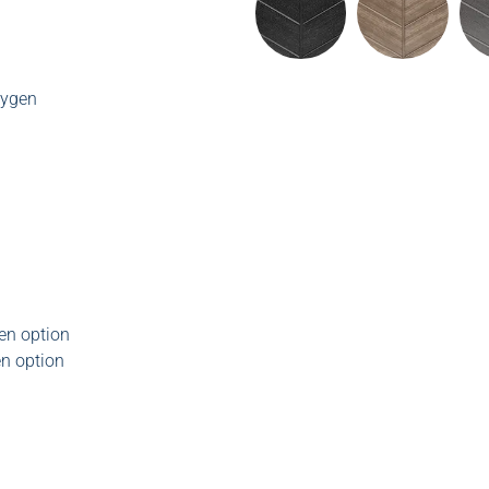
xygen
 en option
en option