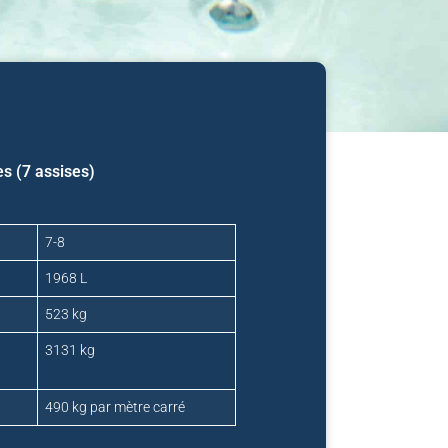
es (7 assises)
7-8
1968 L
523 kg
3131 kg
490 kg par mètre carré