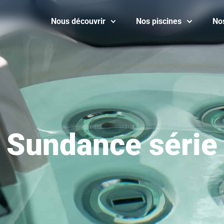
Nous découvrir
Nos piscines
No
a
Sundance série