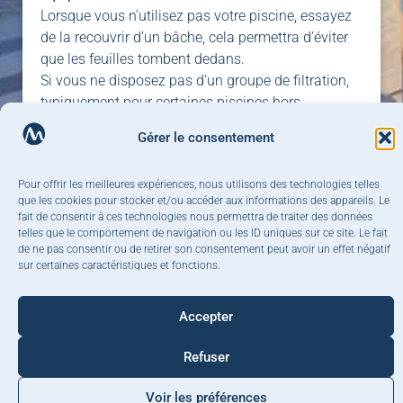
Lorsque vous n’utilisez pas votre piscine, essayez
de la recouvrir d’un bâche, cela permettra d’éviter
que les feuilles tombent dedans.
Si vous ne disposez pas d’un groupe de filtration,
typiquement pour certaines piscines hors
sol,
enlevez grâce à une épuisette les feuilles, les
Gérer le consentement
insectes et autres éléments visibles de votre eau.
Prenez garde à
vérifier votre niveau d’eau
.
Pour offrir les meilleures expériences, nous utilisons des technologies telles
Le
niveau d’eau idéal se situe à la moitié des
que les cookies pour stocker et/ou accéder aux informations des appareils. Le
skimmers
. Un niveau d’eau trop bas peut conduire
fait de consentir à ces technologies nous permettra de traiter des données
à un désamorçage de la pompe de votre piscine
telles que le comportement de navigation ou les ID uniques sur ce site. Le fait
de ne pas consentir ou de retirer son consentement peut avoir un effet négatif
pouvant griller le moteur de cette dernière.
sur certaines caractéristiques et fonctions.
Un nettoyage hebdomadaire
plus poussé
Accepter
Nettoyez la ligne d’eau
soit à l’aide d’un
liquide spécial ligne d’eau soit à l’aide d’une
Refuser
éponge « ‘magique ». En cas de ligne d’eau
très encrassée, montez le niveau d’eau au
Voir les préférences