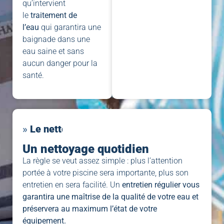
qu’intervient
le
traitement de
l’eau
qui garantira une
baignade dans une
eau saine et sans
aucun danger pour la
santé.
»
s
c
i
n
e
i
p
a
Un nettoyage quotidien
La règle se veut assez simple : plus l’attention
portée à votre piscine sera importante, plus son
entretien en sera facilité. Un
entretien régulier vous
garantira une maîtrise de la qualité de votre eau et
préservera au maximum l’état de votre
équipement.