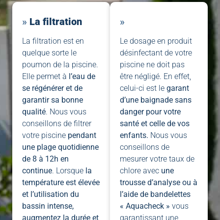
»
L
a
f
i
l
t
r
a
t
i
o
n
»
La filtration est en
Le dosage en produit
quelque sorte le
désinfectant de votre
poumon de la piscine.
piscine ne doit pas
Elle permet à
l’eau de
être négligé. En effet,
se régénérer et de
celui-ci est le
garant
garantir sa bonne
d’une baignade sans
qualité
. Nous vous
danger pour votre
conseillons de filtrer
santé et celle de vos
votre piscine
pendant
enfants.
Nous vous
une plage quotidienne
conseillons de
de 8 à 12h en
mesurer votre taux de
continue
. Lorsque
la
chlore avec
une
température est élevée
trousse d’analyse
ou à
et l’utilisation du
l’aide de bandelettes
bassin intense,
« Aquacheck »
vous
augmentez la durée et
garantissant une