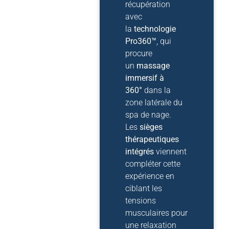
récupération
avec
la
technologie
Pro360™
, qui
procure
un
massage
immersif à
360°
dans la
zone latérale du
spa de nage.
Les
sièges
thérapeutiques
intégrés
viennent
compléter cette
expérience en
ciblant les
tensions
musculaires pour
une relaxation