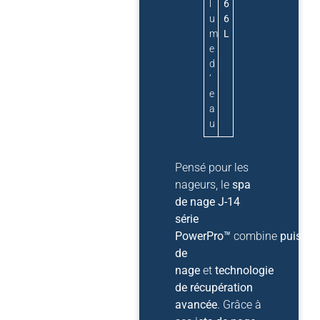
l
6
u
6
m
L
e
d
’
e
a
u
Pensé pour les
nageurs, le
spa
de nage J-14
série
PowerPro™
combine
puissa
de
nage
et
technologie
de récupération
avancée
. Grâce à