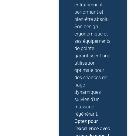
entraînement
performant et
bien-être absolu.
Son design
ergonomique et
ses équipements
de pointe
garantissent une
utilisation
optimale pour
des séances de
nage
dynamiques
suivies d’un
massage
régénérant.
Optez pour
l’excellence avec
le spa de nage J-