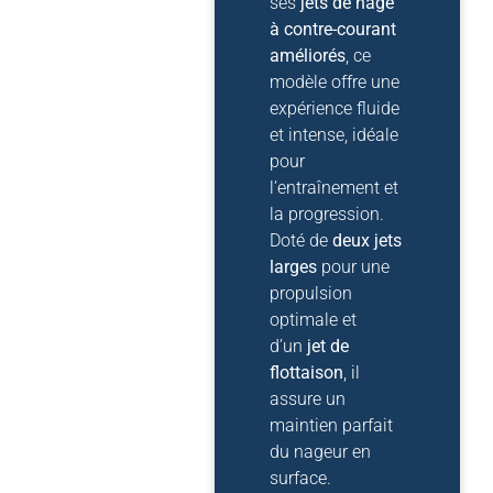
ses
jets de nage
à contre-courant
améliorés
, ce
modèle offre une
expérience fluide
et intense, idéale
pour
l’entraînement et
la progression.
Doté de
deux jets
larges
pour une
propulsion
optimale et
d’un
jet de
flottaison
, il
assure un
maintien parfait
du nageur en
surface.