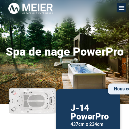
Spa de nage PowerPro
Nous c
J-14
PowerPro
437cm x 234cm