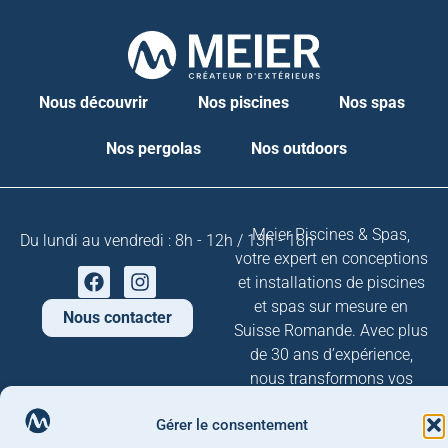
Nous découvrir
Nos piscines
Nos spas
Nos pergolas
Nos outdoors
Meier Piscines & Spas,
D
u
l
u
n
d
i
a
u
v
e
n
d
r
e
d
i
:
8
h
-
1
2
h
/
1
3
h
-
1
8
h
votre expert en conceptions
et installations de piscines
et spas sur mesure en
Nous contacter
Suisse Romande. Avec plus
de 30 ans d’expérience,
nous transformons vos
rêves d’évasion en réalité.
Gérer le consentement
Mentions
Propulsé avec