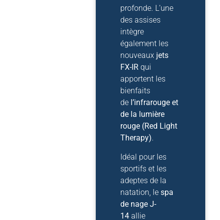
profonde. L’une
des assises
intègre
également les
nouveaux
jets
FX-IR
qui
apportent les
bienfaits
de
l’infrarouge et
de la lumière
rouge (Red Light
Therapy)
.
Idéal pour les
sportifs et les
adeptes de la
natation, le
spa
de nage J-
14
allie