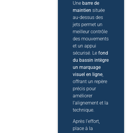
Une
barre de
maintien
située
au-dessus des
jets permet un
meilleur contrôle
des mouvements
et un appui
sécurisé. Le
fond
du bassin intègre
un marquage
visuel en ligne
,
offrant un repère
précis pour
améliorer
l’alignement et la
technique.
Après l’effort,
place à la