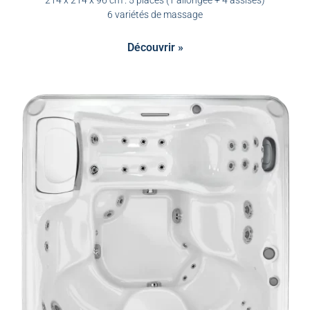
214 x 214 x 96 cm . 5 places (1 allongée + 4 assises)
6 variétés de massage
Découvrir »