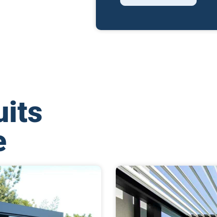
uits
e