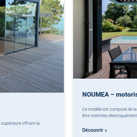
NOUMEA – motoris
Ce modèle est composé de la
être orientées électriquement
 supérieure offrant la
Découvrir »