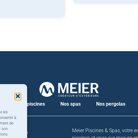
r
Nos piscines
Nos spas
Nos pergolas
e les
onsentir à
ement de
r son
Meier Piscines & Spas, votre e
8
h
-
1
2
h
/
1
3
h
-
1
8
h
tions.
piscines et spas sur mesure e